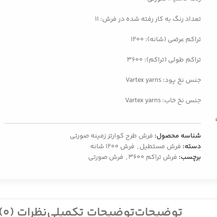
تعداد رنگ به کار رفته شده در فرش: 11
تراکم عرضی (شانه): ۱۲۰۰
تراکم طولی (تراکم): ۳۶۰۰
جنس نخ پود: Vartex yarns
جنس نخ خاب: Vartex yarns
شناسه محصول:
فرش طرح کوارتز زمینه صورتی
دسته:
فرش مستطیل
,
فرش 1200 شانه
برچسب:
فرش تراکم 3600
,
فرش صورتی
توضیحات
توضیحات تکمیلی
نظرات (0)