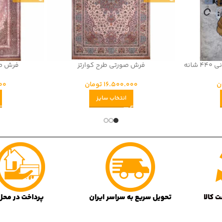
انه
فرش صورتی طرح کوارتز
فرش صو
ن
16.500.000
تومان
00
انتخاب سایز
تحویل سریع به سراسر ایران
پرداخت در محل