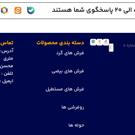
(ضروری)
دسته بندی محصولات
تماس ب
آدرس:
ت
فرش های گرد
متری ز
محسن می
فرش های بیضی
تلفن :
1
ایمیل :
فرش های مستطیل
روفرشی ها
حوله ها