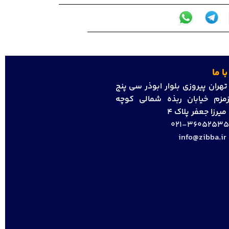
ا ما
هران پیروزی بلوار ابوذر سی پنج
مزم خیابان ربذه شمالی کوچه
رزا جعفر پلاک 4
36052535-02
info@zibba.ir