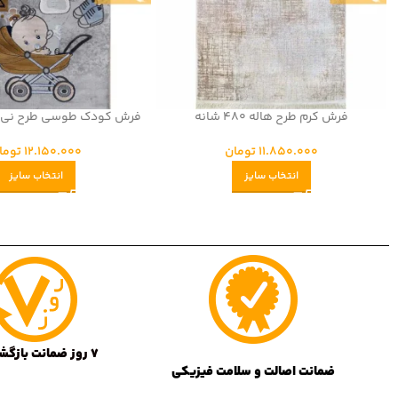
فرش کرم طرح هاله 480 شانه
فرش کودک طوسی طرح نی‌نی 440 ش
11.850.000
تومان
12.150.000
توما
انتخاب سایز
انتخاب سایز
7 روز ضمانت بازگشت کالا
ضمانت اصالت و سلامت فیزیکی