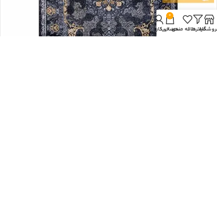
0
روشگاه
فیلترها
علاقه مندی
سبد خرید
حساب کاربری من
فرش سرمه ای طرح باغ بهشت 700 شانه
12.150.000
تومان
انتخاب سایز