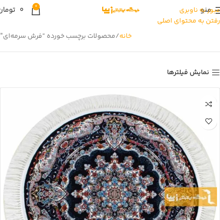
0
منو
0
تومان
عبور به ناوبری
رفتن به محتوای اصلی
خانه
محصولات برچسب خورده “فرش سرمه‌ای”
نمایش فیلترها