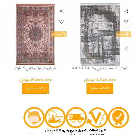
فرش طوسی طرح رها 480 شانه
فرش صورتی طرح کوارتز
11.850.000
تومان
16.500.000
تومان
انتخاب سایز
انتخاب سایز
7 روز ضمانت
تحویل سریع به
پرداخت در محل