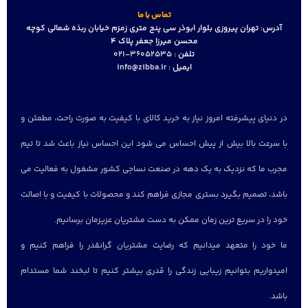
تماس با ما
آدرس:
تهران پیروزی بلوار ابوذر سی پنج متری زمزم خیابان ربذه شمالی کوچه
محسن میرزا جعفر پلاک 4
تلفن :
36052535-021
ایمیل :
info@zibba.ir
در دنیای پیشرفته امروز نیاز به خرید کالای با کیفیت به صورت راحت، مطمئن و
با سرعت بالا بیش از پیش احساس می شود این احساس نیاز باعث شد تا تیم
مجرب ما که نزدیک به یک دهه در صنعت نساجی کشور مشغول به فعالیت می
باشد، تصمیم بگیرد بستری مجازی فراهم کند و محصولات با کیفیت و با اصالت
خود را در سریع ترین زمان ممکن به دست مشتریان عزیزمان برسانیم.
ما خود را متعهد میدانیم که رضایت مشتریان گرانقدر را فراهم کنیم و
امیدواریم بتوانیم زیبایی زندگی را قدری بیشتر کنیم تا لبخند شما مستدام
باشد.