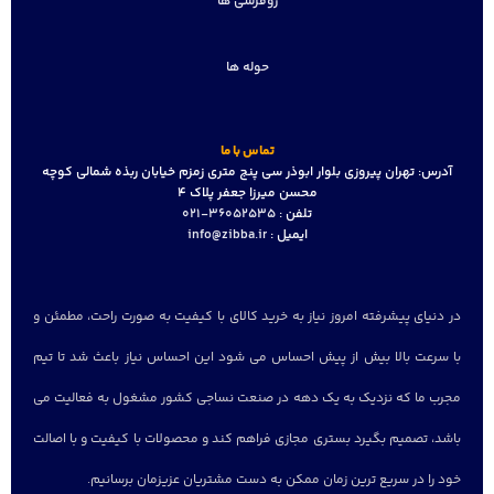
روفرشی ها
حوله ها
تماس با ما
آدرس:
تهران پیروزی بلوار ابوذر سی پنج متری زمزم خیابان ربذه شمالی کوچه
محسن میرزا جعفر پلاک 4
تلفن :
36052535-021
ایمیل :
info@zibba.ir
در دنیای پیشرفته امروز نیاز به خرید کالای با کیفیت به صورت راحت، مطمئن و
با سرعت بالا بیش از پیش احساس می شود این احساس نیاز باعث شد تا تیم
مجرب ما که نزدیک به یک دهه در صنعت نساجی کشور مشغول به فعالیت می
باشد، تصمیم بگیرد بستری مجازی فراهم کند و محصولات با کیفیت و با اصالت
خود را در سریع ترین زمان ممکن به دست مشتریان عزیزمان برسانیم.