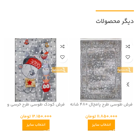
دیگر محصولات
فرش طوسی طرح پامچال 480 شانه
فرش کودک طوسی طرح خرسی و
جغدها 440 شانه
11.850.000
تومان
12.150.000
تومان
انتخاب سایز
انتخاب سایز