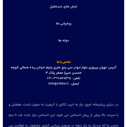
فرش های مستطیل
روفرشی ها
حوله ها
تماس با ما
آدرس:
تهران پیروزی بلوار ابوذر سی پنج متری زمزم خیابان ربذه شمالی کوچه
محسن میرزا جعفر پلاک 4
تلفن :
36052535-021
ایمیل :
info@zibba.ir
در دنیای پیشرفته امروز نیاز به خرید کالای با کیفیت به صورت راحت، مطمئن و
با سرعت بالا بیش از پیش احساس می شود این احساس نیاز باعث شد تا تیم
مجرب ما که نزدیک به یک دهه در صنعت نساجی کشور مشغول به فعالیت می