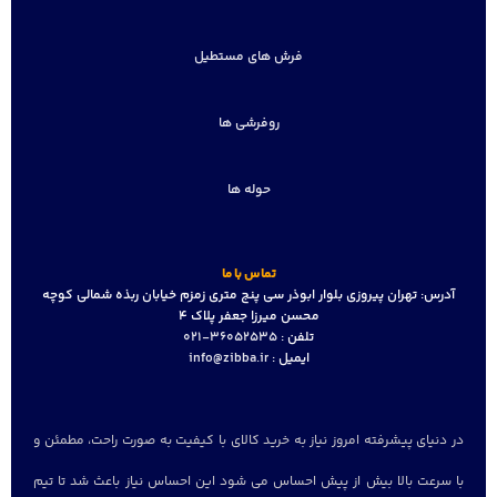
فرش های مستطیل
روفرشی ها
حوله ها
تماس با ما
آدرس:
تهران پیروزی بلوار ابوذر سی پنج متری زمزم خیابان ربذه شمالی کوچه
محسن میرزا جعفر پلاک 4
تلفن :
36052535-021
ایمیل :
info@zibba.ir
در دنیای پیشرفته امروز نیاز به خرید کالای با کیفیت به صورت راحت، مطمئن و
با سرعت بالا بیش از پیش احساس می شود این احساس نیاز باعث شد تا تیم