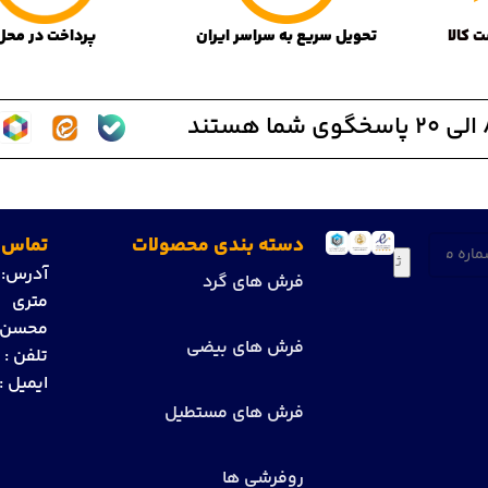
تحویل سریع به سراسر ایران
پرداخت در محل
(ضروری)
دسته بندی محصولات
تماس ب
آدرس:
ت
فرش های گرد
متری ز
محسن می
فرش های بیضی
تلفن :
1
ایمیل :
فرش های مستطیل
روفرشی ها