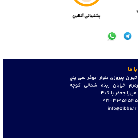
پشتیبانی آنلاین
ا ما
هران پیروزی بلوار ابوذر سی پنج
مزم خیابان ربذه شمالی کوچه
رزا جعفر پلاک 4
36052535-02
info@zibba.ir