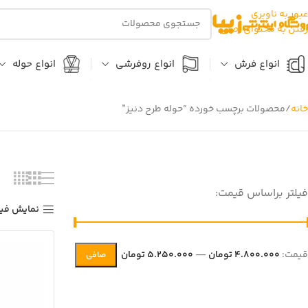
عبور به ناوبری
رفتن به محتوای اصلی
انواع فرش
انواع روفرشی
انواع حوله
خانه
محصولات برچسب خورده “حوله طرح دنیز”
فیلتر براساس قیمت:
نمایش فیل
قيمت:
4.800.000 تومان
—
5.250.000 تومان
صافی