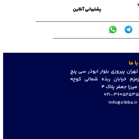
پشتیبانی آنلاین
ا ما
هران پیروزی بلوار ابوذر سی پنج
مزم خیابان ربذه شمالی کوچه
رزا جعفر پلاک 4
36052535-02
info@zibba.ir