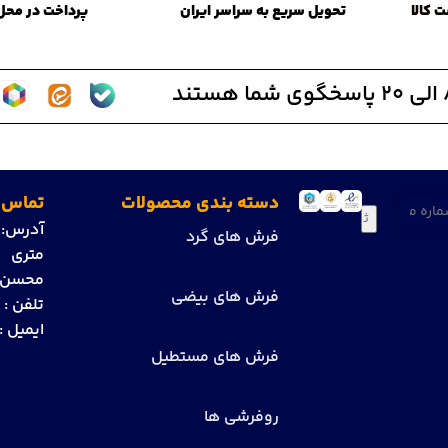
تحویل سریع به سراسر ایران
پرداخت در محل
(ضروری)
دسته بندی محصولات
تماس ب
آدرس:
ت
فرش های گرد
متری ز
محسن می
فرش های بیضی
تلفن :
1
ایمیل :
فرش های مستطیل
روفرشی ها