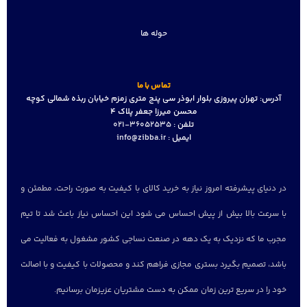
حوله ها
تماس با ما
آدرس:
تهران پیروزی بلوار ابوذر سی پنج متری زمزم خیابان ربذه شمالی کوچه
محسن میرزا جعفر پلاک 4
تلفن :
36052535-021
ایمیل :
info@zibba.ir
در دنیای پیشرفته امروز نیاز به خرید کالای با کیفیت به صورت راحت، مطمئن و
با سرعت بالا بیش از پیش احساس می شود این احساس نیاز باعث شد تا تیم
مجرب ما که نزدیک به یک دهه در صنعت نساجی کشور مشغول به فعالیت می
باشد، تصمیم بگیرد بستری مجازی فراهم کند و محصولات با کیفیت و با اصالت
خود را در سریع ترین زمان ممکن به دست مشتریان عزیزمان برسانیم.